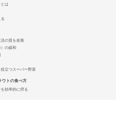
ンとは
える
生活の質を改善
粉）の緩和
制
に役立つスーパー野菜
ラウトの食べ方
ンを効率的に摂る